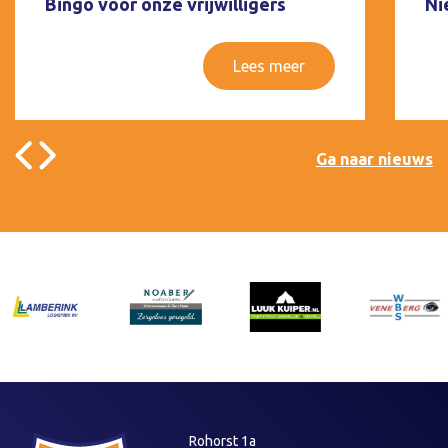
Bingo voor onze vrijwilligers
Ni
Lees meer
Ga naar nieuws
Rohorst 1a