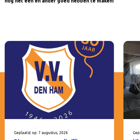
nog het een en ander goed hebben te maken!
Geplaatst op: 7 augustus, 2026
Gepl