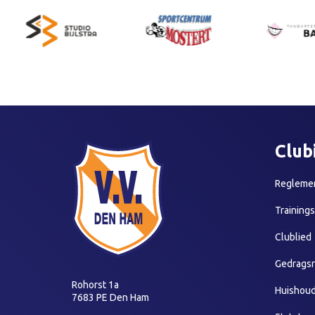
Club
Reglemen
Training
Clublied
Gedragsr
Rohorst 1a
Huishoud
7683 PE Den Ham