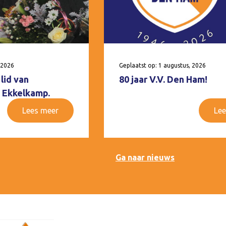
 2026
Geplaatst op: 1 augustus, 2026
lid van
80 jaar V.V. Den Ham!
 Ekkelkamp.
Lees meer
Lee
Ga naar nieuws