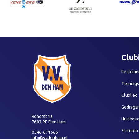
Club
Reglemen
Training
Clublied
Gedragsr
Rohorst 1a
Huishoud
7683 PE Den Ham
Statuten
0546-671666
info@vvdenham.nl