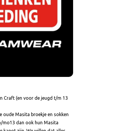
an Craft (en voor de jeugd t/m 13
e oude Masita broekje en sokken
 jo/mo13 dan ook hun Masita
 kapot zijn. We willen dat alles