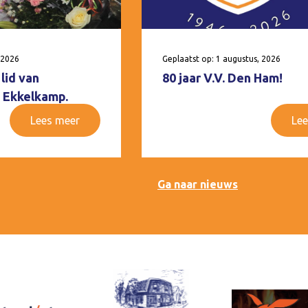
 2026
Geplaatst op: 1 augustus, 2026
lid van
80 jaar V.V. Den Ham!
 Ekkelkamp.
Lees meer
Lee
Ga naar nieuws