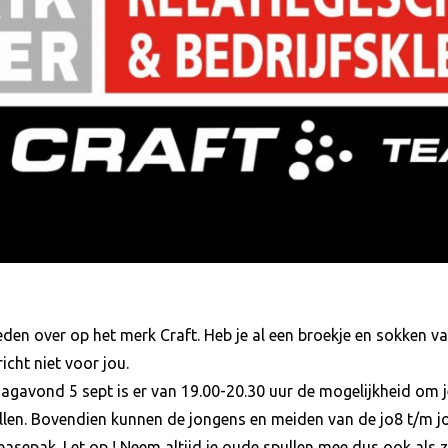
leden over op het merk Craft. Heb je al een broekje en sokken v
icht niet voor jou.
avond 5 sept is er van 19.00-20.30 uur de mogelijkheid om j
ullen. Bovendien kunnen de jongens en meiden van de jo8 t/m
asepak. Let op ! Neem altijd je oude spullen mee dus ook als ze