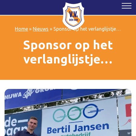
Home
»
Nieuws
»
Sponsor op het verlanglijstje…
Sponsor op het
verlanglijstje…