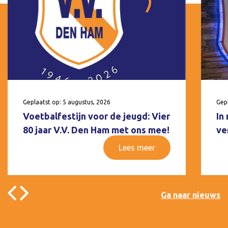
Geplaatst op: 5 augustus, 2026
Gepl
Voetbalfestijn voor de jeugd: Vier
In
80 jaar V.V. Den Ham met ons mee!
ve
Lees meer
Ga naar nieuws