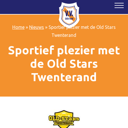
Home
»
Nieuws
»
Sportief plezier met de Old Stars
Twenterand
Sportief plezier met
de Old Stars
Twenterand