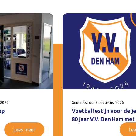
 2026
Geplaatst op: 5 augustus, 2026
op
Voetbalfestijn voor de j
80 jaar V.V. Den Ham met
Lees meer
Lee