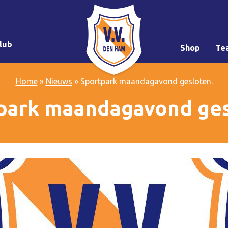
lub
Shop
Te
Home
»
Nieuws
»
Sportpark maandagavond gesloten.
park maandagavond ges