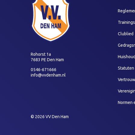
Reglemen
Training
Clublied
Gedragsr
Rohorst 1a
Huishoud
7683 PE Den Ham
Statuten
0546-671666
info@vvdenham.nl
Vertrou
Verenigi
Normen 
© 2026 VV Den Ham