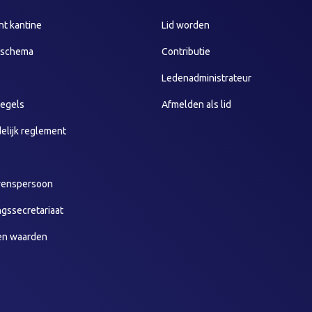
t kantine
Lid worden
sschema
Contributie
Ledenadministrateur
egels
Afmelden als lid
elijk reglement
wenspersoon
ngssecretariaat
en waarden