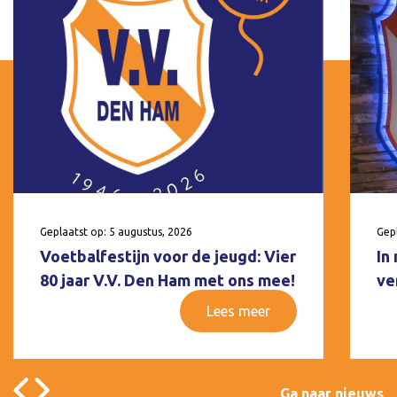
Geplaatst op: 5 augustus, 2026
Gepl
Voetbalfestijn voor de jeugd: Vier
In
80 jaar V.V. Den Ham met ons mee!
ve
Lees meer
Ga naar nieuws