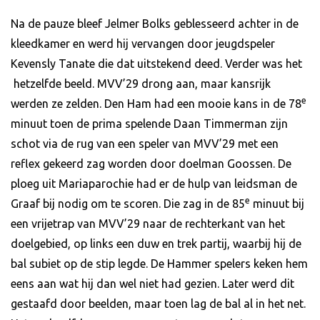
Na de pauze bleef Jelmer Bolks geblesseerd achter in de
kleedkamer en werd hij vervangen door jeugdspeler
Kevensly Tanate die dat uitstekend deed. Verder was het
hetzelfde beeld. MVV’29 drong aan, maar kansrijk
e
werden ze zelden. Den Ham had een mooie kans in de 78
minuut toen de prima spelende Daan Timmerman zijn
schot via de rug van een speler van MVV’29 met een
reflex gekeerd zag worden door doelman Goossen. De
ploeg uit Mariaparochie had er de hulp van leidsman de
e
Graaf bij nodig om te scoren. Die zag in de 85
minuut bij
een vrijetrap van MVV’29 naar de rechterkant van het
doelgebied, op links een duw en trek partij, waarbij hij de
bal subiet op de stip legde. De Hammer spelers keken hem
eens aan wat hij dan wel niet had gezien. Later werd dit
gestaafd door beelden, maar toen lag de bal al in het net.