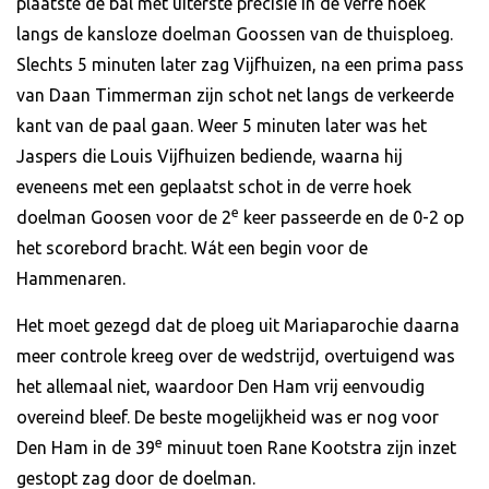
plaatste de bal met uiterste precisie in de verre hoek
langs de kansloze doelman Goossen van de thuisploeg.
Slechts 5 minuten later zag Vijfhuizen, na een prima pass
van Daan Timmerman zijn schot net langs de verkeerde
kant van de paal gaan. Weer 5 minuten later was het
Jaspers die Louis Vijfhuizen bediende, waarna hij
eveneens met een geplaatst schot in de verre hoek
e
doelman Goosen voor de 2
keer passeerde en de 0-2 op
het scorebord bracht. Wát een begin voor de
Hammenaren.
Het moet gezegd dat de ploeg uit Mariaparochie daarna
meer controle kreeg over de wedstrijd, overtuigend was
het allemaal niet, waardoor Den Ham vrij eenvoudig
overeind bleef. De beste mogelijkheid was er nog voor
e
Den Ham in de 39
minuut toen Rane Kootstra zijn inzet
gestopt zag door de doelman.