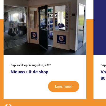
Geplaatst op: 6 augustus, 2026
Gepl
Nieuws uit de shop
Vo
80
Lees meer