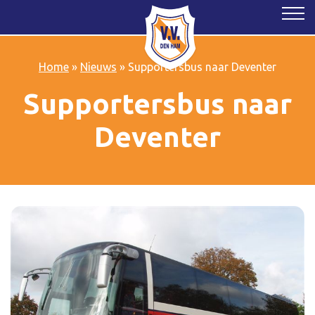
Home
»
Nieuws
»
Supportersbus naar Deventer
Supportersbus naar
Deventer