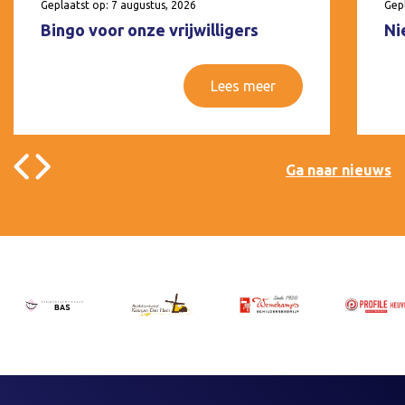
Geplaatst op: 7 augustus, 2026
Gepl
Bingo voor onze vrijwilligers
Ni
Lees meer
Ga naar nieuws