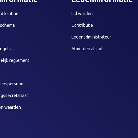
t kantine
Lid worden
sschema
Contributie
Ledenadministrateur
egels
Afmelden als lid
elijk reglement
wenspersoon
ngssecretariaat
en waarden