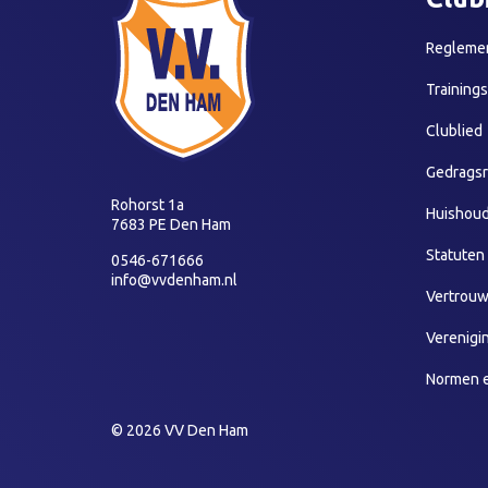
Reglemen
Training
Clublied
Gedragsr
Rohorst 1a
Huishoud
7683 PE Den Ham
Statuten
0546-671666
info@vvdenham.nl
Vertrou
Verenigi
Normen 
© 2026 VV Den Ham