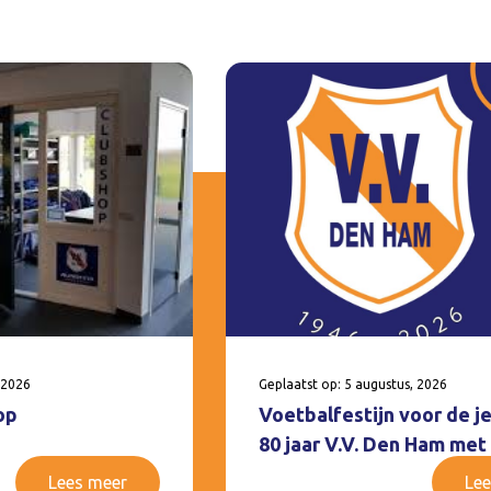
 2026
Geplaatst op: 5 augustus, 2026
op
Voetbalfestijn voor de j
80 jaar V.V. Den Ham met
Lees meer
Lee