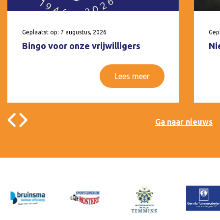
Geplaatst op: 7 augustus, 2026
Gepl
Bingo voor onze vrijwilligers
Ni
Lees meer
Ga naar nieuws