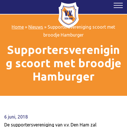
Home
»
Nieuws
»
Supportersvereniging scoort met
broodje Hamburger
Supportersverenigin
g scoort met broodje
Hamburger
6 juni, 2018
De supportersvereniging van v.v. Den Ham zal