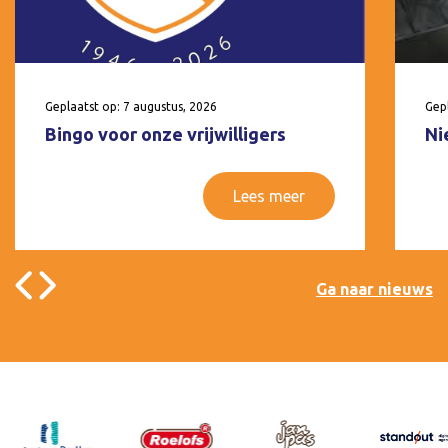
Geplaatst op: 7 augustus, 2026
Gepl
Bingo voor onze vrijwilligers
Ni
Lees meer
Ga naar nieuws