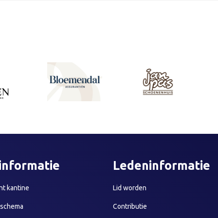
informatie
Ledeninformatie
t kantine
Lid worden
sschema
Contributie