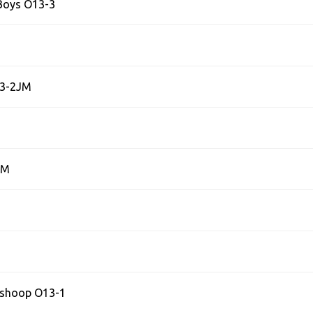
oys O13-3
1
13-2JM
JM
mshoop O13-1