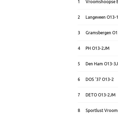
1
Vroomshoopse B
2
Langeveen O13-
3
Gramsbergen O
4
PH O13-2JM
5
Den Ham O13-3
6
DOS '37 O13-2
7
DETO O13-2JM
8
Sportlust Vroo