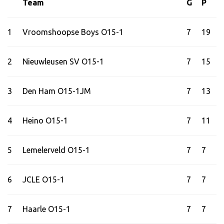
Team
G
P
1
Vroomshoopse Boys O15-1
7
19
2
Nieuwleusen SV O15-1
7
15
3
Den Ham O15-1JM
7
13
4
Heino O15-1
7
11
5
Lemelerveld O15-1
7
7
6
JCLE O15-1
7
7
7
Haarle O15-1
7
7