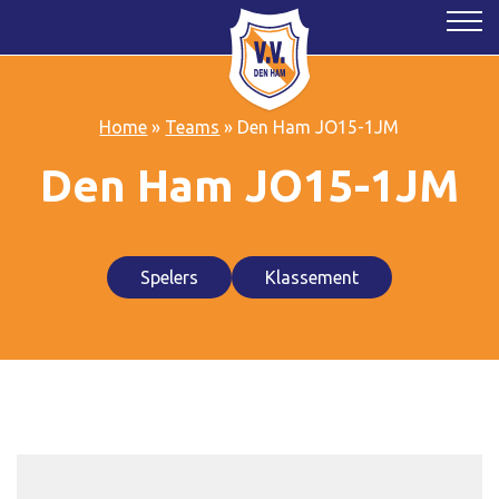
Home
»
Teams
»
Den Ham JO15-1JM
Den Ham JO15-1JM
Spelers
Klassement