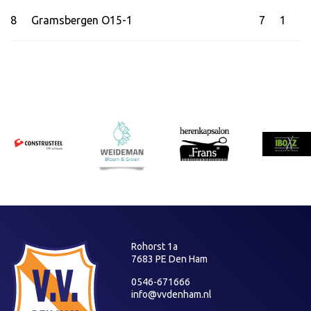
8
Gramsbergen O15-1
7
1
Rohorst 1a
7683 PE Den Ham
0546-671666
info@vvdenham.nl