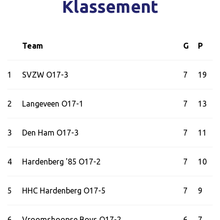
Klassement
Team
G
P
1
SVZW O17-3
7
19
2
Langeveen O17-1
7
13
3
Den Ham O17-3
7
11
4
Hardenberg '85 O17-2
7
10
5
HHC Hardenberg O17-5
7
9
6
Vroomshoopse Boys O17-2
6
7