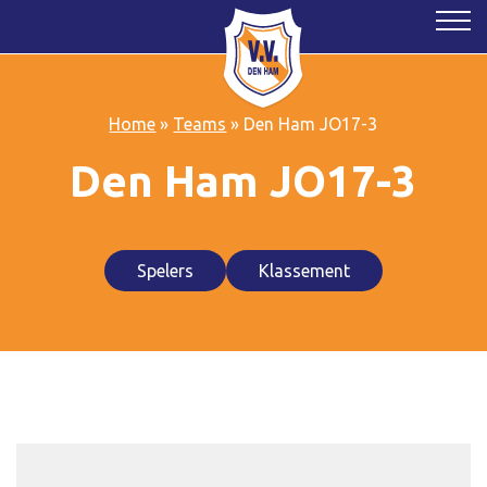
Home
»
Teams
»
Den Ham JO17-3
Den Ham JO17-3
Spelers
Klassement