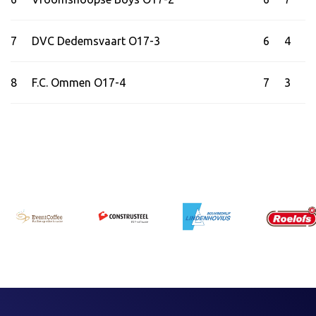
7
DVC Dedemsvaart O17-3
6
4
8
F.C. Ommen O17-4
7
3