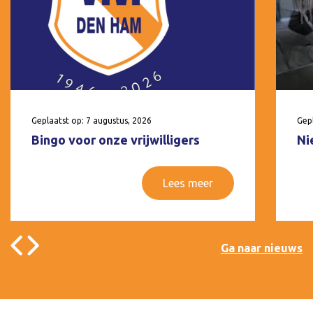
Geplaatst op: 7 augustus, 2026
Gepl
Bingo voor onze vrijwilligers
Ni
Lees meer
Ga naar nieuws