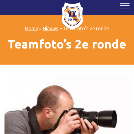
Home
»
Nieuws
»
Teamfoto’s 2e ronde
Teamfoto’s 2e ronde