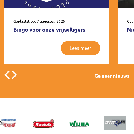
Geplaatst op: 7 augustus, 2026
Gepl
Bingo voor onze vrijwilligers
Ni
Lees meer
Ga naar nieuws