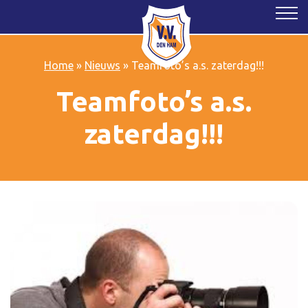
Home
»
Nieuws
»
Teamfoto’s a.s. zaterdag!!!
Teamfoto’s a.s.
zaterdag!!!