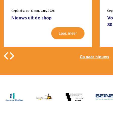
Geplaatst op: 6 augustus, 2026
Gepl
Nieuws uit de shop
Vo
80
Lees meer
Ga naar nieuws