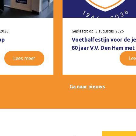
 2026
Geplaatst op: 5 augustus, 2026
op
Voetbalfestijn voor de j
80 jaar V.V. Den Ham met
Lees meer
Lee
Ga naar nieuws