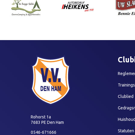
Club
Reglemen
Training
Clublied
Gedragsr
Rohorst 1a
Huishoud
7683 PE Den Ham
Statuten
0546-671666