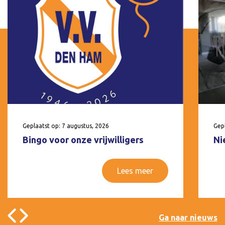
Geplaatst op: 7 augustus, 2026
Gepl
Bingo voor onze vrijwilligers
Ni
Lees meer
Ga naar nieuws