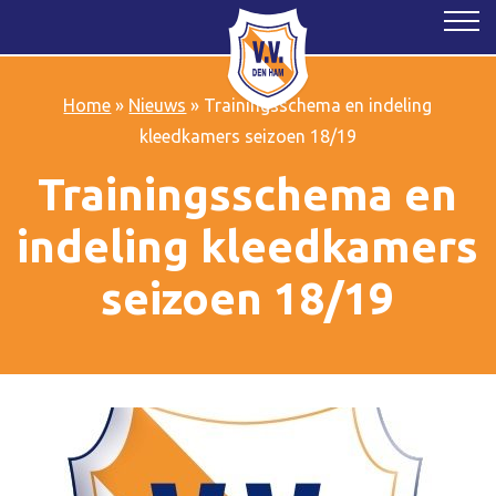
Home
»
Nieuws
»
Trainingsschema en indeling
kleedkamers seizoen 18/19
Trainingsschema en
indeling kleedkamers
seizoen 18/19