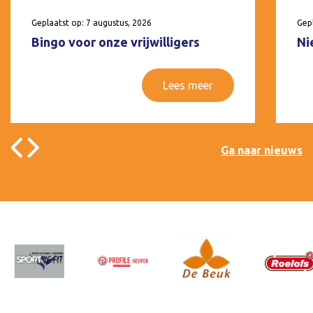
Geplaatst op: 7 augustus, 2026
Gepl
Bingo voor onze vrijwilligers
Ni
Lees meer
Ga naar nieuws