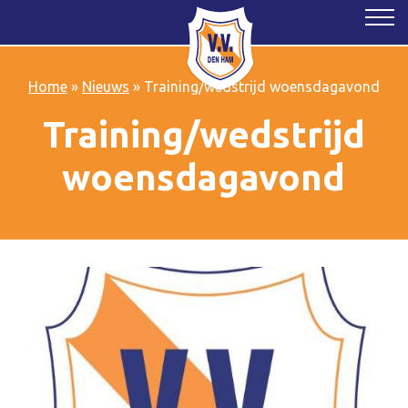
Home
»
Nieuws
»
Training/wedstrijd woensdagavond
Training/wedstrijd
woensdagavond