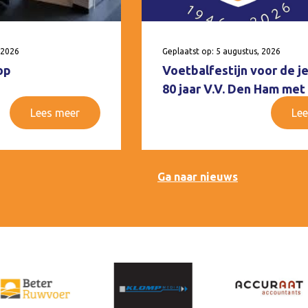
 2026
Geplaatst op: 5 augustus, 2026
op
Voetbalfestijn voor de j
80 jaar V.V. Den Ham met
Lees meer
Lee
Ga naar nieuws