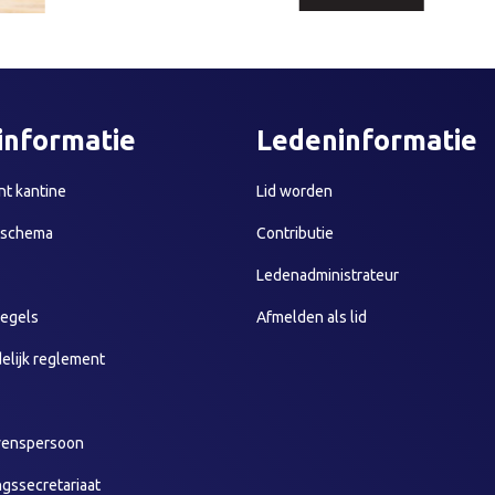
informatie
Ledeninformatie
t kantine
Lid worden
sschema
Contributie
Ledenadministrateur
egels
Afmelden als lid
elijk reglement
wenspersoon
ngssecretariaat