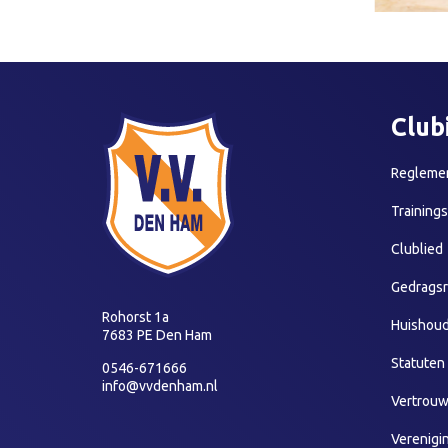
Club
Reglemen
Training
Clublied
Gedragsr
Rohorst 1a
Huishoud
7683 PE Den Ham
Statuten
0546-671666
info@vvdenham.nl
Vertrou
Verenigi