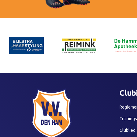
Club
Reglemen
Training
Clublied