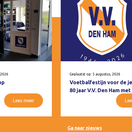
 2026
Geplaatst op: 5 augustus, 2026
op
Voetbalfestijn voor de j
80 jaar V.V. Den Ham met
Lees meer
Lee
Ga naar nieuws