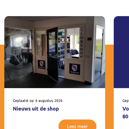
Geplaatst op: 6 augustus, 2026
Gepl
Nieuws uit de shop
Vo
80
Lees meer