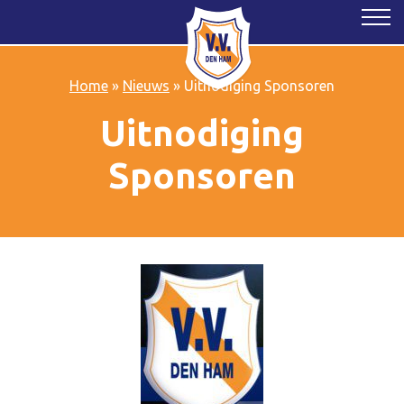
Home
»
Nieuws
»
Uitnodiging Sponsoren
Uitnodiging
Sponsoren