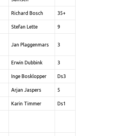
Richard Bosch
35+
Stefan Lette
9
Jan Plaggenmars
3
Erwin Dubbink
3
Inge Bosklopper
Ds3
Arjan Jaspers
5
Karin Timmer
Ds1