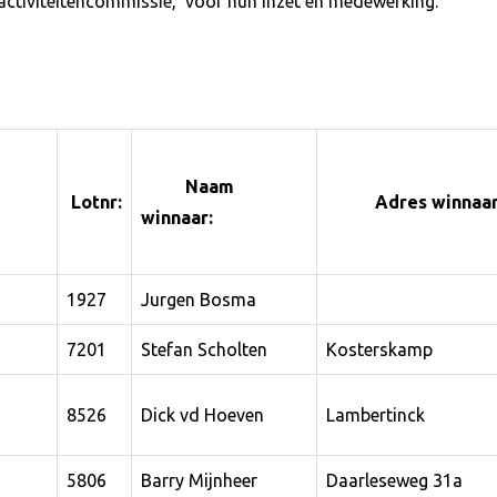
 activiteitencommissie, voor hun inzet en medewerking.
Naam
Lotnr:
Adres winnaar
winnaar:
1927
Jurgen Bosma
7201
Stefan Scholten
Kosterskamp
8526
Dick vd Hoeven
Lambertinck
5806
Barry Mijnheer
Daarleseweg 31a