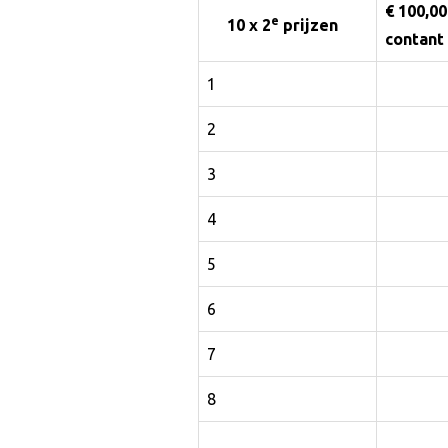
€ 100,00
e
10 x 2
prijzen
contant
1
2
3
4
5
6
7
8