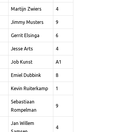
Martijn Zwiers
4
Jimmy Musters
9
Gerrit Elsinga
6
Jesse Arts
4
Job Kunst
A1
Emiel Dubbink
8
Kevin Ruiterkamp
1
Sebastiaan
9
Rompelman
Jan Willem
4
Samsen