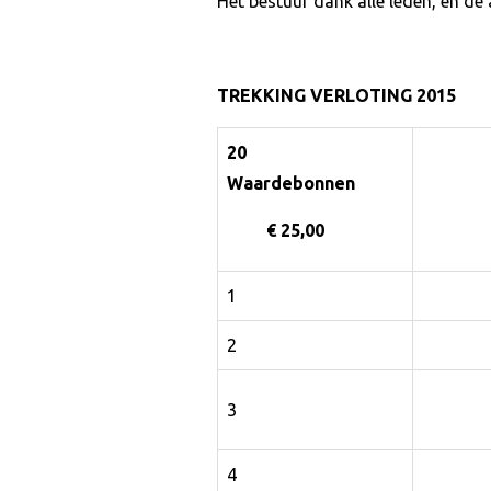
Het bestuur dank alle leden, én de
TREKKING VERLOTING 2015
20
Waardebonnen
€ 25,00
1
2
3
4