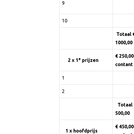
9
10
Totaal 
1000,00
€ 250,00
e
2 x 1
prijzen
contant
1
2
Totaal
500,00
€ 450,00
1 x hoofdprijs