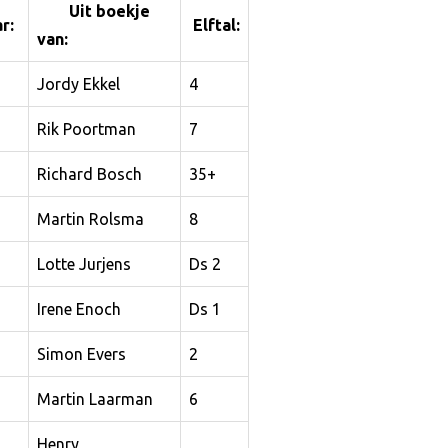
Uit boekje
r:
Elftal:
van:
Jordy Ekkel
4
Rik Poortman
7
Richard Bosch
35+
Martin Rolsma
8
Lotte Jurjens
Ds 2
Irene Enoch
Ds 1
Simon Evers
2
Martin Laarman
6
Henry