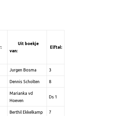
Uit boekje
:
Elftal:
van:
Jurgen Bosma
3
Dennis Scholten
8
Marianka vd
Ds 1
Hoeven
Berthil Ekkelkamp
7