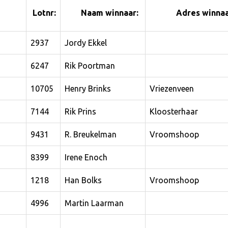
Lotnr:
Naam winnaar:
Adres winnaa
2937
Jordy Ekkel
6247
Rik Poortman
10705
Henry Brinks
Vriezenveen
7144
Rik Prins
Kloosterhaar
9431
R. Breukelman
Vroomshoop
8399
Irene Enoch
1218
Han Bolks
Vroomshoop
4996
Martin Laarman