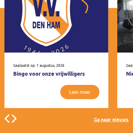
Geplaatst op: 7 augustus, 2026
Gepl
Bingo voor onze vrijwilligers
Ni
Lees meer
Ga naar nieuws