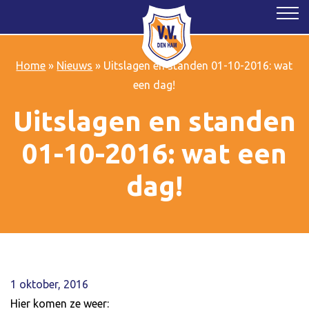
Home
»
Nieuws
»
Uitslagen en standen 01-10-2016: wat
een dag!
Uitslagen en standen
01-10-2016: wat een
dag!
1 oktober, 2016
Hier komen ze weer: