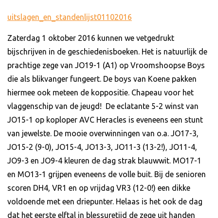
uitslagen_en_standenlijst01102016
Zaterdag 1 oktober 2016 kunnen we vetgedrukt
bijschrijven in de geschiedenisboeken. Het is natuurlijk de
prachtige zege van JO19-1 (A1) op Vroomshoopse Boys
die als blikvanger fungeert. De boys van Koene pakken
hiermee ook meteen de koppositie. Chapeau voor het
vlaggenschip van de jeugd! De eclatante 5-2 winst van
JO15-1 op koploper AVC Heracles is eveneens een stunt
van jewelste. De mooie overwinningen van o.a. JO17-3,
JO15-2 (9-0), JO15-4, JO13-3, JO11-3 (13-2!), JO11-4,
JO9-3 en JO9-4 kleuren de dag strak blauwwit. MO17-1
en MO13-1 grijpen eveneens de volle buit. Bij de senioren
scoren DH4, VR1 en op vrijdag VR3 (12-0!) een dikke
voldoende met een driepunter. Helaas is het ook de dag
dat het eerste elftal in blessuretijd de zege uit handen