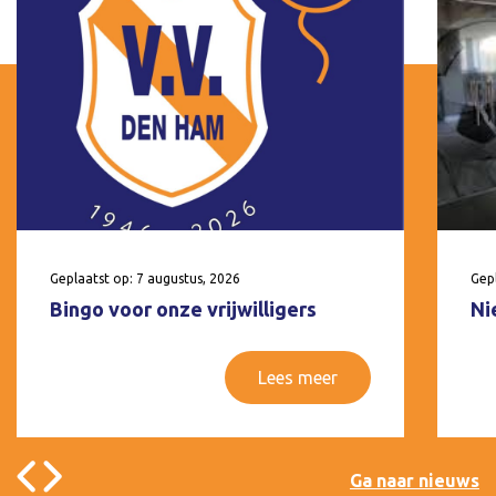
Geplaatst op: 7 augustus, 2026
Gepl
Bingo voor onze vrijwilligers
Ni
Lees meer
Ga naar nieuws