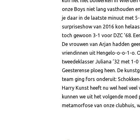
kon het niet bolwerken in Wierden 
onze Boys niet lang vasthouden en
je daar in de laatste minuut met 5
surpriseshow van 2016 kon helaas 
toch gewoon 3-1 voor DZC ’68. Een 
De vrouwen van Arjan hadden geen 
vriendinnen uit Hengelo-o-o-1-o. 
tweedeklasser Juliana ’32 met 1-0
Geesterense ploeg heen. De kunstg
team ging fors onderuit: Schokke
Harry Kunst heeft nu wel heel vee
kunnen we uit het volgende moed p
metamorfose van onze clubhuis, w