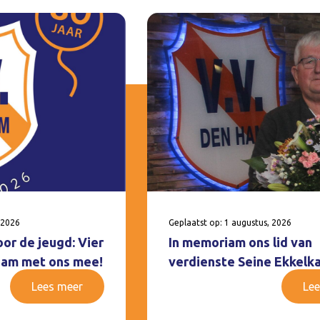
 2026
Geplaatst op: 1 augustus, 2026
oor de jeugd: Vier
In memoriam ons lid van
 Ham met ons mee!
verdienste Seine Ekkelk
Lees meer
Lee