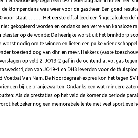
en het twidde liep tegen een 4-3 nederlaag aan in Enter. Een 
 de klompendans was weer voor de gastheer. Een goed resultaat
-0 voor staat……… Het eerste elftal leed een ‘ingecalculeerde’ 
niet gekopieerd worden en ondanks een verre van kansloze mis
pleister op de wonde: De heerlijke worst uit het brinkdorp sc
worst nodig om te winnen en lieten een puike vriendschappelij
Onder toeziend oog van dhr. en mevr. Hakkers (vaste toescho
 verslagen op veld 2. JO13-2 gaf in de ochtend al vol gas teg
raswedstrijden van JO19-1 en DH3 leverden voor de thuisploege
nd Voetbal Van Nam. De Noordegraaf-expres kon het tegen SV 
l vrienden bij de oranjezwarten. Ondanks een wat mindere zate
utten: Als de prestaties op het veld de komende periode paral
ordt het zeker nog een memorabele lente met veel sportieve 