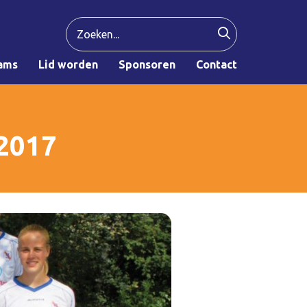
ams
Lid worden
Sponsoren
Contact
22017