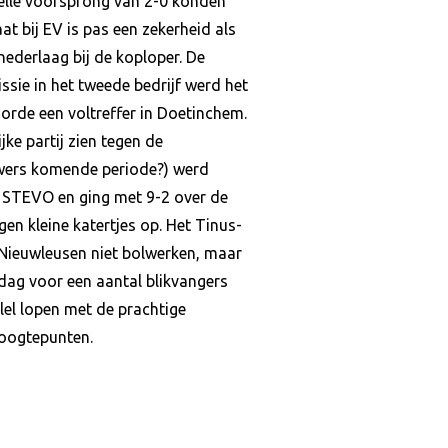
snelle voorsprong van 2-0 konden
 bij EV is pas een zekerheid als
nederlaag bij de koploper. De
sie in het tweede bedrijf werd het
oorde een voltreffer in Doetinchem.
ke partij zien tegen de
uwers komende periode?) werd
en STEVO en ging met 9-2 over de
n kleine katertjes op. Het Tinus-
Nieuwleusen niet bolwerken, maar
rdag voor een aantal blikvangers
lel lopen met de prachtige
hoogtepunten.