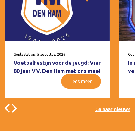
Geplaatst op: 5 augustus, 2026
Gepl
Voetbalfestijn voor de jeugd: Vier
In
80 jaar V.V. Den Ham met ons mee!
ve
Lees meer
Ga naar nieuws