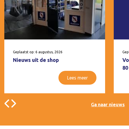
Geplaatst op: 6 augustus, 2026
Gepl
Nieuws uit de shop
Vo
80
Lees meer
Ga naar nieuws