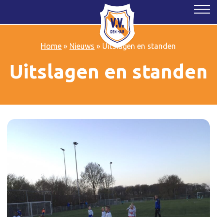
Home
»
Nieuws
»
Uitslagen en standen
Uitslagen en standen