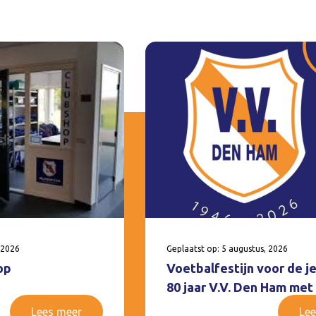
 2026
Geplaatst op: 5 augustus, 2026
op
Voetbalfestijn voor de j
80 jaar V.V. Den Ham met
Lees meer
Lee