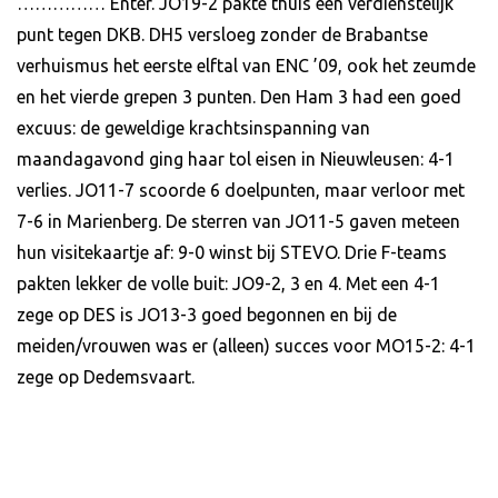
…………… Enter. JO19-2 pakte thuis een verdienstelijk
punt tegen DKB. DH5 versloeg zonder de Brabantse
verhuismus het eerste elftal van ENC ’09, ook het zeumde
en het vierde grepen 3 punten. Den Ham 3 had een goed
excuus: de geweldige krachtsinspanning van
maandagavond ging haar tol eisen in Nieuwleusen: 4-1
verlies. JO11-7 scoorde 6 doelpunten, maar verloor met
7-6 in Marienberg. De sterren van JO11-5 gaven meteen
hun visitekaartje af: 9-0 winst bij STEVO. Drie F-teams
pakten lekker de volle buit: JO9-2, 3 en 4. Met een 4-1
zege op DES is JO13-3 goed begonnen en bij de
meiden/vrouwen was er (alleen) succes voor MO15-2: 4-1
zege op Dedemsvaart.