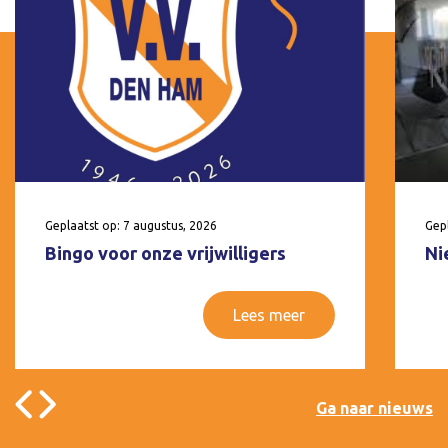
Geplaatst op: 7 augustus, 2026
Gepl
Bingo voor onze vrijwilligers
Ni
Lees meer
Ga naar nieuws