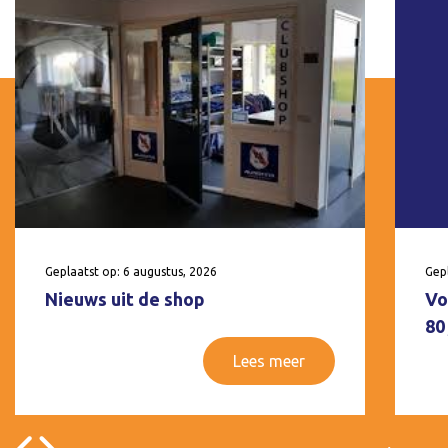
Geplaatst op: 6 augustus, 2026
Gepl
Nieuws uit de shop
Vo
80
Lees meer