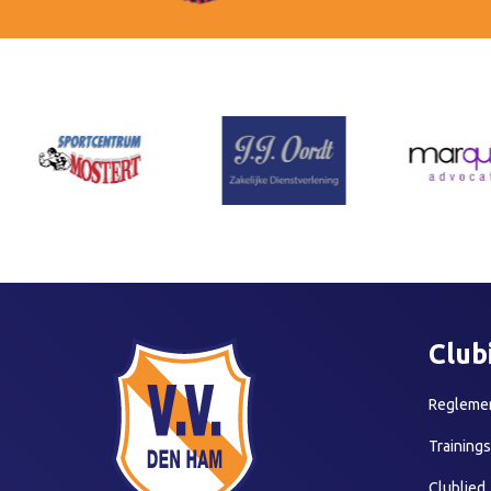
Club
Reglemen
Training
Clublied