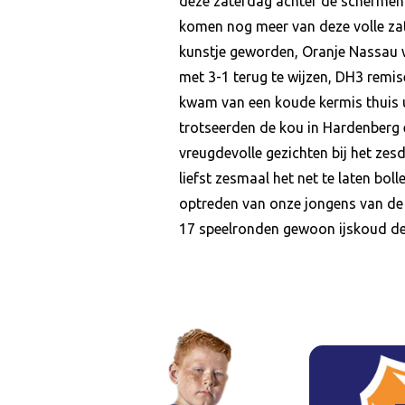
deze zaterdag achter de schermen i
komen nog meer van deze volle za
kunstje geworden, Oranje Nassau w
met 3-1 terug te wijzen, DH3 remi
kwam van een koude kermis thuis u
trotseerden de kou in Hardenberg
vreugdevolle gezichten bij het ze
liefst zesmaal het net te laten bo
optreden van onze jongens van de 
17 speelronden gewoon ijskoud de