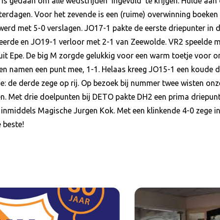
s gedaan om alle wedstrijden ‘ingevuld’ te krijgen. Hulde aan
terdagen. Voor het zevende is een (ruime) overwinning boeke
erd met 5-0 verslagen. JO17-1 pakte de eerste driepunter in
seerde en JO19-1 verloor met 2-1 van Zeewolde. VR2 speelde me
it Epe. De big M zorgde gelukkig voor een warm toetje voor on
 en namen een punt mee, 1-1. Helaas kreeg JO15-1 een koude 
sde: de derde zege op rij. Op bezoek bij nummer twee wisten o
llen. Met drie doelpunten bij DETO pakte DH2 een prima driepunt
inmiddels Magische Jurgen Kok. Met een klinkende 4-0 zege in
 beste!