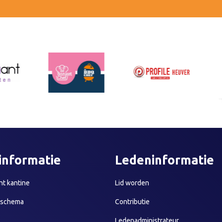
informatie
Ledeninformatie
t kantine
Lid worden
sschema
Contributie
Ledenadministrateur