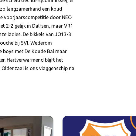
 de scheidsrechters(commissie), er
n zo langzamerhand een koud
 de voorjaarscompetitie door NEO
t 2-2 gelijk in Dalfsen, maar VR1
ze ladies. De bikkels van JO13-3
douche bij SVI. Wederom
nze boys met De Koude Bal maar
er. Hartverwarmend blijft het
 Oldenzaal is ons vlaggenschip na