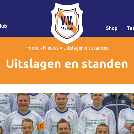
lub
Shop
Te
Home
»
Nieuws
»
Uitslagen en standen
Uitslagen en standen