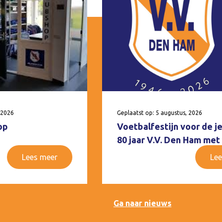
 2026
Geplaatst op: 5 augustus, 2026
op
Voetbalfestijn voor de j
80 jaar V.V. Den Ham met
Lees meer
Lee
Ga naar nieuws