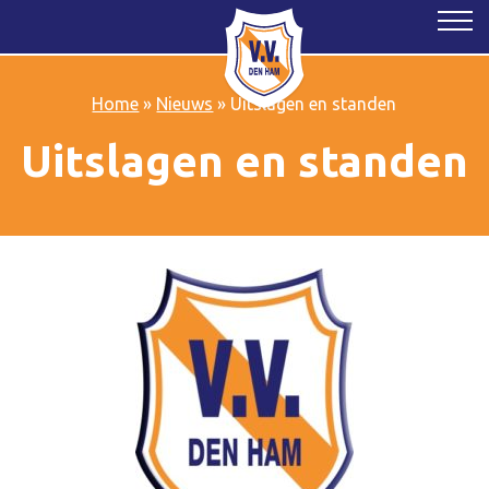
Home
»
Nieuws
»
Uitslagen en standen
Uitslagen en standen