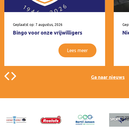
Geplaatst op: 7 augustus, 2026
Gepl
Bingo voor onze vrijwilligers
Ni
Lees meer
Ga naar nieuws