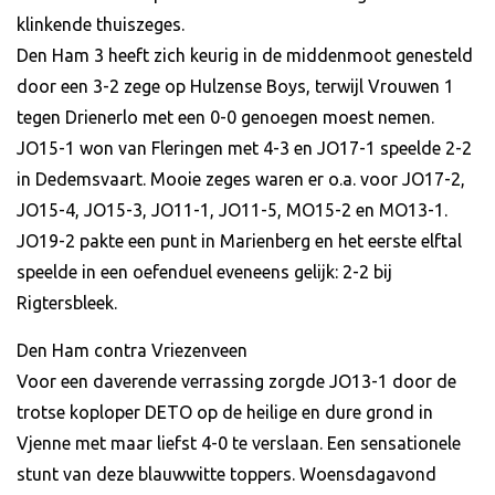
klinkende thuiszeges.
Den Ham 3 heeft zich keurig in de middenmoot genesteld
door een 3-2 zege op Hulzense Boys, terwijl Vrouwen 1
tegen Drienerlo met een 0-0 genoegen moest nemen.
JO15-1 won van Fleringen met 4-3 en JO17-1 speelde 2-2
in Dedemsvaart. Mooie zeges waren er o.a. voor JO17-2,
JO15-4, JO15-3, JO11-1, JO11-5, MO15-2 en MO13-1.
JO19-2 pakte een punt in Marienberg en het eerste elftal
speelde in een oefenduel eveneens gelijk: 2-2 bij
Rigtersbleek.
Den Ham contra Vriezenveen
Voor een daverende verrassing zorgde JO13-1 door de
trotse koploper DETO op de heilige en dure grond in
Vjenne met maar liefst 4-0 te verslaan. Een sensationele
stunt van deze blauwwitte toppers. Woensdagavond