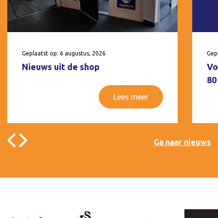
Geplaatst op: 6 augustus, 2026
Gepl
Nieuws uit de shop
Vo
80
Lees meer
Ga naar nieuws