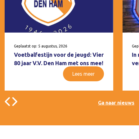
Geplaatst op: 5 augustus, 2026
Gepl
Voetbalfestijn voor de jeugd: Vier
In
80 jaar V.V. Den Ham met ons mee!
ve
Lees meer
Ga naar nieuws