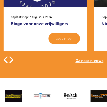
Geplaatst op: 7 augustus, 2026
Gepl
Bingo voor onze vrijwilligers
Ni
Lees meer
Ga naar nieuws