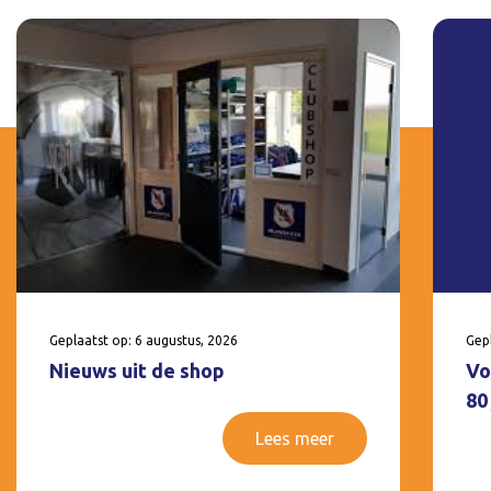
Geplaatst op: 6 augustus, 2026
Gepl
Nieuws uit de shop
Vo
80
Lees meer