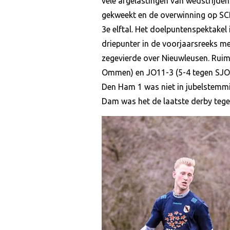
vele afgelastingen van wedstrijden 
gekweekt en de overwinning op SCD
3e elftal. Het doelpuntenspektakel
driepunter in de voorjaarsreeks m
zegevierde over Nieuwleusen. Ruime
Ommen) en JO11-3 (5-4 tegen SJO 
Den Ham 1 was niet in jubelstem
Dam was het de laatste derby tege