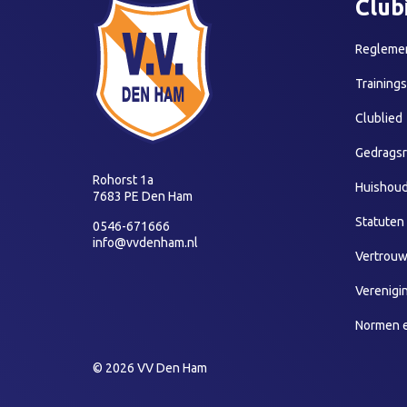
Club
Reglemen
Training
Clublied
Gedragsr
Rohorst 1a
Huishoud
7683 PE Den Ham
Statuten
0546-671666
info@vvdenham.nl
Vertrou
Verenigi
Normen 
© 2026 VV Den Ham