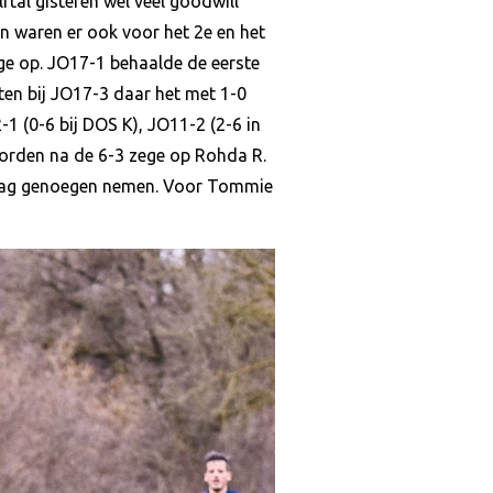
lftal gisteren wel veel goodwill
n waren er ook voor het 2e en het
ege op. JO17-1 behaalde de eerste
ten bij JO17-3 daar het met 1-0
1 (0-6 bij DOS K), JO11-2 (2-6 in
orden na de 6-3 zege op Rohda R.
laag genoegen nemen. Voor Tommie