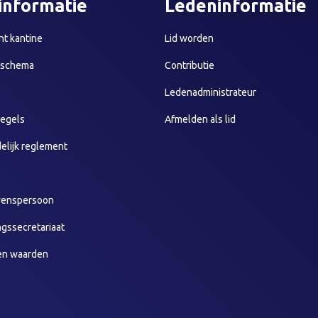
informatie
Ledeninformatie
t kantine
Lid worden
sschema
Contributie
Ledenadministrateur
egels
Afmelden als lid
elijk reglement
wenspersoon
ngssecretariaat
en waarden