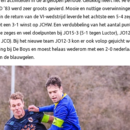
en activiteiten in de afgelopen periode. Gelukkig heeft het 9e e
 ’83 werd zeer groots gevierd. Mooie en nuttige overwinninge
 in de return van de VI-wedstrijd leverde het achtste een 5-4 z
et een 3-1 winst op JCHW. Een verdubbeling van het aantal pun
 zeges en veel doelpunten bij JO15-3 (5-1 tegen Luctor), JO12-
JCO). Bij het nieuwe team JO12-3 kon er ook volop gejuicht w
ming bij De Boys en moest helaas wederom met een 2-0 neder
n de blauwgelen.