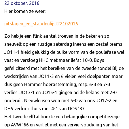
22 oktober, 2016
Hier komen ze weer:
uitslagen_en_standenlijst22102016
Zo heb je een flink aantal troeven in de beker en zo
sneuvelt op een rustige zaterdag ineens een zestal teams.
JO11-1 hield gelukkig de puike vorm van de poulefase wel
vast en versloeg HHC met maar liefst 10-0. Boys
gefeliciteerd met het bereiken van de tweede ronde! Bij de
wedstrijden van JO11-5 en 6 vielen veel doelpunten maar
dus geen Hammer hoerastemming, resp. 6-3 en 7-3
verlies. JO13-1 en JO15-1 gingen beide helaas met 2-0
onderuit. Nieuwleusen won met 5-0 van ons JO17-2 en
DH5 verloor thuis met 4-1 van DOS ’37.
Het tweede elftal boekte een belangrijke competitiezege
op AVW ’66 en verliet met een verviervoudiging van het