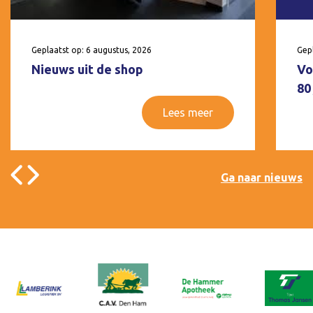
Geplaatst op: 6 augustus, 2026
Gepl
Nieuws uit de shop
Vo
80
Lees meer
Ga naar nieuws