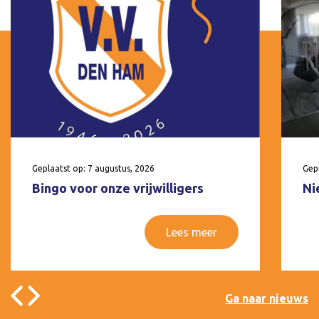
Geplaatst op: 7 augustus, 2026
Gepl
Bingo voor onze vrijwilligers
Ni
Lees meer
Ga naar nieuws