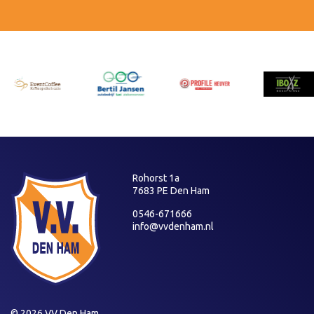
Rohorst 1a
7683 PE Den Ham
0546-671666
info@vvdenham.nl
© 2026 VV Den Ham