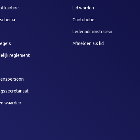
t kantine
Lid worden
sschema
Contributie
Ledenadministrateur
egels
Afmelden als lid
elijk reglement
wenspersoon
ngssecretariaat
en waarden