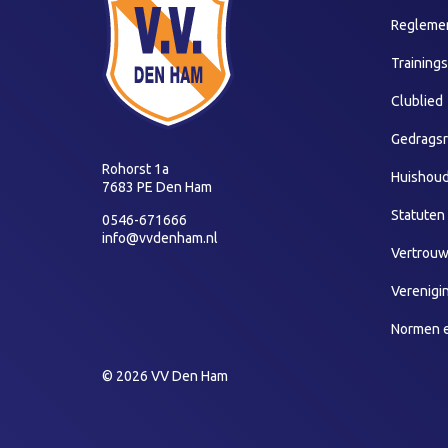
Reglemen
Training
Clublied
Gedragsr
Rohorst 1a
Huishoud
7683 PE Den Ham
Statuten
0546-671666
info@vvdenham.nl
Vertrou
Verenigi
Normen 
© 2026 VV Den Ham