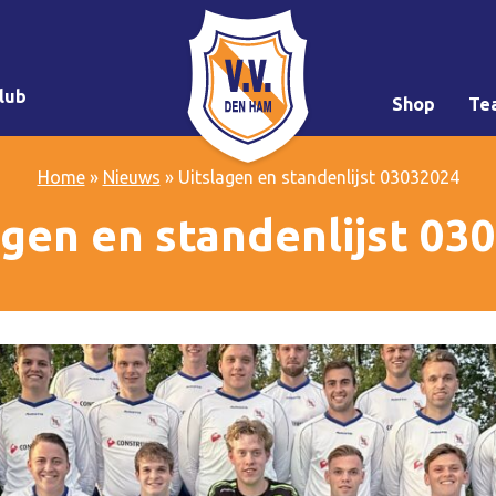
lub
Shop
Te
Home
»
Nieuws
»
Uitslagen en standenlijst 03032024
agen en standenlijst 03