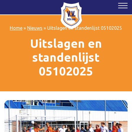
Home
»
Nieuws
»
Uitslagen en standenlijst 05102025
Uitslagen en
standenlijst
05102025