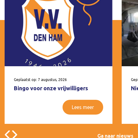
Geplaatst op: 7 augustus, 2026
Gepl
Bingo voor onze vrijwilligers
Ni
Lees meer
Ga naar nieuws