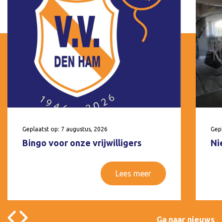
Geplaatst op: 7 augustus, 2026
Gepl
Bingo voor onze vrijwilligers
Ni
Lees meer
Ga naar nieuws